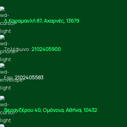
Λ.Καραμανλή 87, Αχαρνές, 13679
Τηλέφωνο:
2102405900
Fax:
2102405583
Βερανζέρου 40, Ομόνοια, Αθήνα, 10432